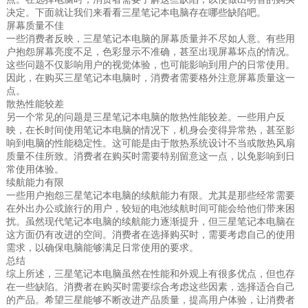
决定。下面就让我们来看看三星笔记本电脑存在哪些缺陷吧。
屏幕质量不佳
一些消费者反映，三星笔记本电脑的屏幕质量并不尽如人意。有些用
户抱怨屏幕亮度不足，色彩显示不准确，甚至出现屏幕坏点的情况。
这些问题不仅影响用户的视觉体验，也可能影响到用户的日常使用。
因此，在购买三星笔记本电脑时，消费者需要格外注意屏幕质量这一
点。
散热性能较差
另一个常见的问题是三星笔记本电脑的散热性能较差。一些用户反
映，在长时间使用笔记本电脑的情况下，机身会变得异常热，甚至影
响到电脑的性能稳定性。这可能是由于散热系统设计不当或散热风扇
质量不佳所致。消费者在购买时需要特别留意这一点，以免影响到日
常使用体验。
续航能力有限
一些用户抱怨三星笔记本电脑的续航能力有限。尤其是那些经常需要
在外出办公或旅行的用户，较短的电池续航时间可能会给他们带来困
扰。虽然现代笔记本电脑的续航能力逐渐提升，但三星笔记本电脑在
这方面仍有改进的空间。消费者在选择购买时，需要考虑自己的使用
需求，以确保电脑能够满足日常使用的要求。
总结
综上所述，三星笔记本电脑虽然在性能和外观上有很多优点，但也存
在一些缺陷。消费者在购买时需要综合考虑这些因素，选择适合自己
的产品。希望三星能够不断改进产品质量，提高用户体验，让消费者