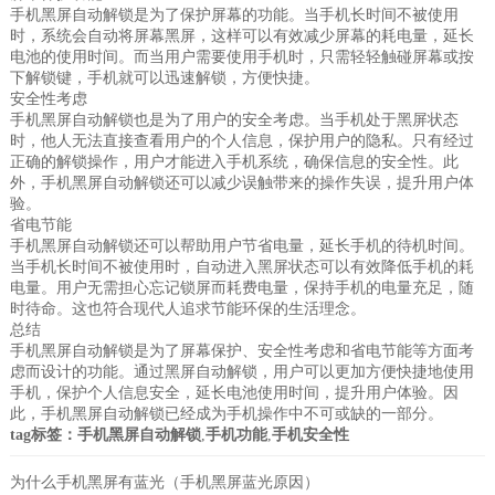
手机黑屏自动解锁是为了保护屏幕的功能。当手机长时间不被使用
时，系统会自动将屏幕黑屏，这样可以有效减少屏幕的耗电量，延长
电池的使用时间。而当用户需要使用手机时，只需轻轻触碰屏幕或按
下解锁键，手机就可以迅速解锁，方便快捷。
安全性考虑
手机黑屏自动解锁也是为了用户的安全考虑。当手机处于黑屏状态
时，他人无法直接查看用户的个人信息，保护用户的隐私。只有经过
正确的解锁操作，用户才能进入手机系统，确保信息的安全性。此
外，手机黑屏自动解锁还可以减少误触带来的操作失误，提升用户体
验。
省电节能
手机黑屏自动解锁还可以帮助用户节省电量，延长手机的待机时间。
当手机长时间不被使用时，自动进入黑屏状态可以有效降低手机的耗
电量。用户无需担心忘记锁屏而耗费电量，保持手机的电量充足，随
时待命。这也符合现代人追求节能环保的生活理念。
总结
手机黑屏自动解锁是为了屏幕保护、安全性考虑和省电节能等方面考
虑而设计的功能。通过黑屏自动解锁，用户可以更加方便快捷地使用
手机，保护个人信息安全，延长电池使用时间，提升用户体验。因
此，手机黑屏自动解锁已经成为手机操作中不可或缺的一部分。
tag标签：
手机黑屏自动解锁
,
手机功能
,
手机安全性
为什么手机黑屏有蓝光（手机黑屏蓝光原因）