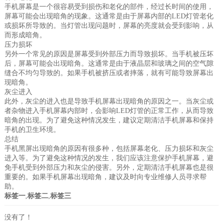
手机屏幕是一个很容易受到损伤和老化的部件，经过长时间的使用，
屏幕可能会出现暗角的现象。这通常是由于屏幕内部的LED灯管老化
或损坏所导致的。当灯管出现问题时，屏幕的亮度就会受到影响，从
而形成暗角。
压力损坏
另外一个常见的原因是屏幕受到外部压力而导致损坏。当手机被压坏
后，屏幕可能会出现暗角。这通常是由于液晶层和玻璃之间的空气隙
缝合不均匀导致的。如果手机被挤压或者摔落，就有可能导致屏幕出
现暗角。
灰尘进入
此外，灰尘的进入也是导致手机屏幕出现暗角的原因之一。当灰尘或
者杂物进入手机屏幕内部时，会影响LED灯管的正常工作，从而导致
暗角的出现。为了避免这种情况发生，建议定期清洁手机屏幕和保持
手机的卫生环境。
总结
手机黑屏出现暗角的原因有很多种，包括屏幕老化、压力损坏和灰尘
进入等。为了避免这种情况的发生，我们应该注意保护手机屏幕，避
免手机受到外部压力和灰尘的侵害。另外，定期清洁手机屏幕也是很
重要的。如果手机屏幕出现暗角，建议及时向专业维修人员寻求帮
助。
标签一
,
标签二
,
标签三
没有了！