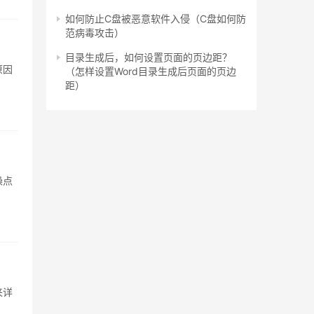
如何防止C盘被恶意软件入侵（C盘如何防
范病毒攻击）
目录生成后，如何设置页面的页边距？
原因
（怎样设置Word目录生成后页面的页边
距）
噪点
来详