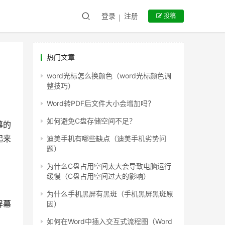
登录
注册
投稿
热门文章
word光标怎么换颜色（word光标颜色调
整技巧）
Word转PDF后文件大小会增加吗？
如何避免C盘存储空间不足？
幕的
起来
迪美手机有哪些缺点（迪美手机劣势问
题）
为什么C盘占用空间太大会导致电脑运行
缓慢（C盘占用空间过大的影响）
为什么手机黑屏有黑斑（手机黑屏黑斑原
屏幕
因）
如何在Word中插入交互式流程图（Word